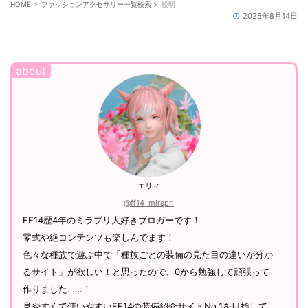
HOME
>
ファッションアクセサリー一覧検索
>
松明
2025年8月14日
エリィ
@ff14_mirapri
FF14歴4年のミラプリ大好きブロガーです！
零式や絶コンテンツも楽しんでます！
色々な種族で遊ぶ中で「種族ごとの装備の見た目の違いが分か
るサイト」が欲しい！と思ったので、0から勉強して頑張って
作りました……！
見やすくて使いやすいFF14の装備紹介サイトNo.1を目指して