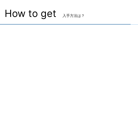
How to get
入手方法は？
雑貨
松明
入手方法：宝の地図
宝の地図G18にて出現する「宝物庫 ボルト・オネイロ
ン」にてランダムで入手
マーケット取引可