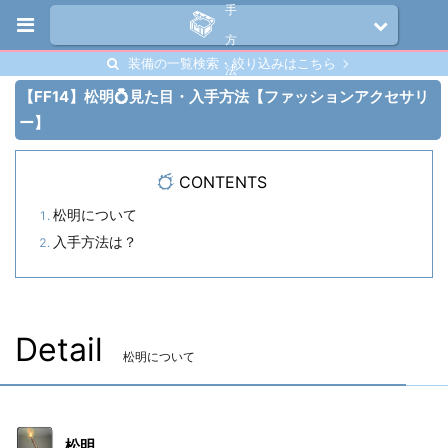
手
方
装備の一覧検索・絞り込みはこちら
法
【FF14】松明💍見た目・入手方法【ファッションアクセサリ
ー】
CONTENTS
松明について
入手方法は？
Detail
松明について
松明