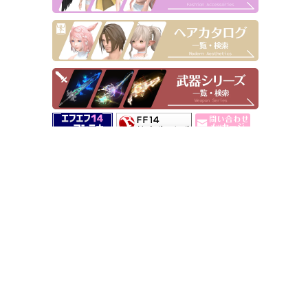
▶ Pick Up！