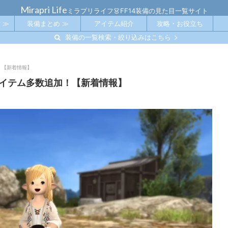
Mirapri Life
ミラプリライフ👗FF14装備の見た目一覧サイト
 ≫
装備まとめ ≫
アイテム紹介
攻略・お役立ち
装備の一覧検索・絞り込みはこちら
！【新着情報】
アイテム多数追加！【新着情報】