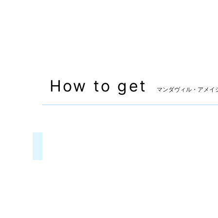
How to get
マンダヴィル・アメイ
双剣
マンダヴィル・アメイジング・ナイ
入手方
クエスト「目覚めよ闘争本能」をクリア時に入手