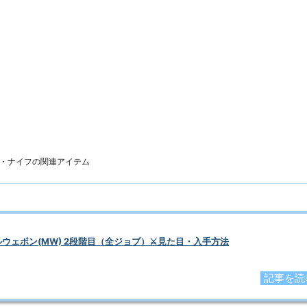
ン」、クリアにはアラガントームストーン:因果が1500個必要
屋クエスト「はつらつとした親子」までのクリアが必要です。
場所は「ヒルディブランド(ウルダハ:ナル回廊 X:9.8 Y:8.7)
・ナイフの
関連アイテム
ルウェポン(MW) 2段階目（全ジョブ）⚔️見た目・入手方法
記事を読