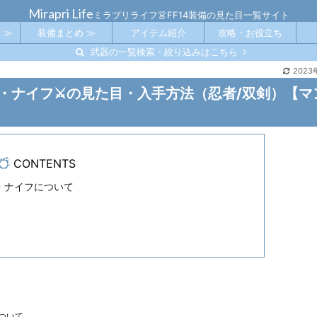
Mirapri Life
ミラプリライフ👗FF14装備の見た目一覧サイト
 ≫
装備まとめ ≫
アイテム紹介
攻略・お役立ち
武器の一覧検索・絞り込みはこちら
2023
・ナイフ⚔️の見た目・入手方法（忍者/双剣）【マ
CONTENTS
・ナイフについて
ついて