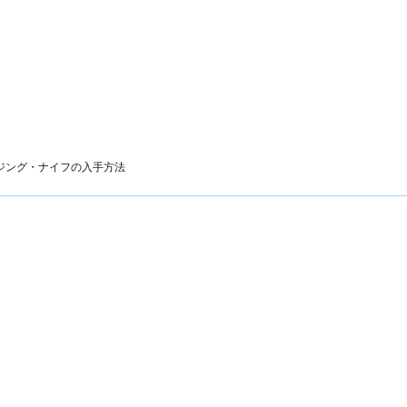
ジング・ナイフの
入手方法
フ
法：マンダヴィルウェポン
。