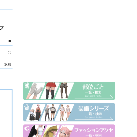
フ
✖
〇
双剣