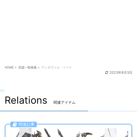
スト「出奔した複製」までのクリアが必要です。
※事件屋の一番初めの開始クエスト「謎の事件屋」の受
注場所は「ヒルディブランド(ウルダハ:ナル回廊 X:9.8
Y:8.7)」です。
HOME
>
武器一覧検索
>
マンダヴィル・ソード
2023年8月3日
Relations
関連アイテム
関連記事