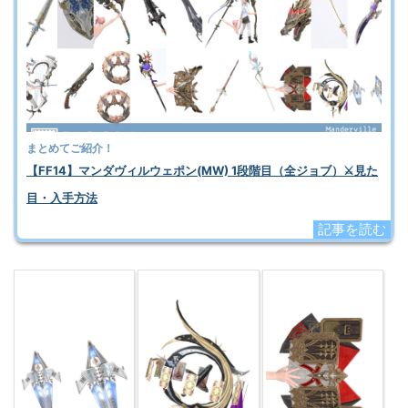
まとめてご紹介！
【FF14】マンダヴィルウェポン(MW) 1段階目（全ジョブ）⚔️見た
目・入手方法
記事を読む