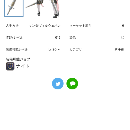
入手方法
マンダヴィルウェポン
マーケット取引
✖
ITEMレベル
615
染色
〇
装備可能レベル
Lv.90 ～
カテゴリ
片手剣
装備可能ジョブ
ナイト