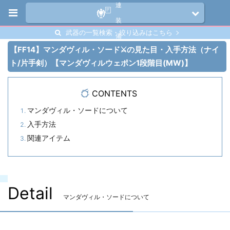
連
装
武器の一覧検索・絞り込みはこちら
備
【FF14】マンダヴィル・ソード⚔️の見た目・入手方法（ナイ
ト/片手剣）【マンダヴィルウェポン1段階目(MW)】
CONTENTS
マンダヴィル・ソードについて
入手方法
関連アイテム
Detail
マンダヴィル・ソードについて