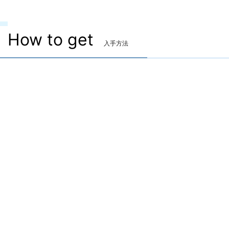
How to get
入手方法
片手剣
マンダヴィル・ソード
入手方法：マンダヴィルウェポン
クエスト「マンダヴィル家と古の武具」をクリア時に入
手。
※クエストクリアにはアラガントームストーン:因果が
1500個必要
また、上記クエスト受注の前提条件として、事件屋クエ