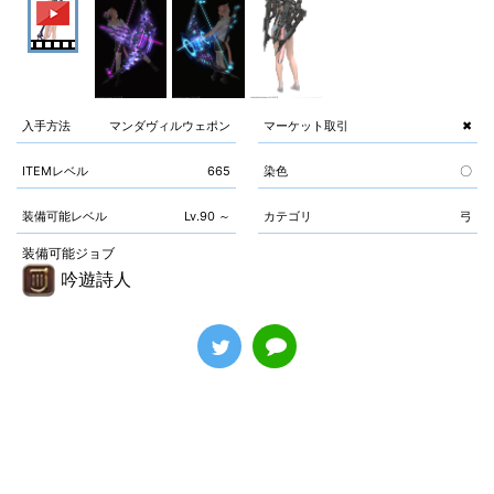
入手方法
マンダヴィルウェポン
マーケット取引
✖
ITEMレベル
665
染色
〇
装備可能レベル
Lv.90 ～
カテゴリ
弓
装備可能ジョブ
吟遊詩人