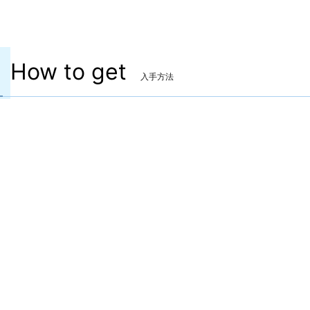
How to get
入手方法
弓
マンダヴィラス・コンパウンドボウ
入手方法：マンダヴィルウェポン
クエスト「踊る匠たち」をクリア時に入手。
※クエスト受注には「3段階目のマンダヴィルウェポ
ン」、クリアにはアラガントームストーン:因果が1500
個必要