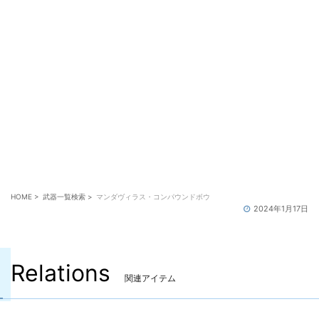
また、上記クエスト受注の前提条件として、事件屋クエ
スト「マンダヴィル家の謎」、マンダヴィルウェポン制
作クエスト「匠の酒宴」までのクリアが必要です。
※事件屋の一番初めの開始クエスト「謎の事件屋」の受
注場所は「ヒルディブランド(ウルダハ:ナル回廊 X:9.8
Y:8.7)」です。
HOME
>
武器一覧検索
>
マンダヴィラス・コンパウンドボウ
2024年1月17日
Relations
関連アイテム