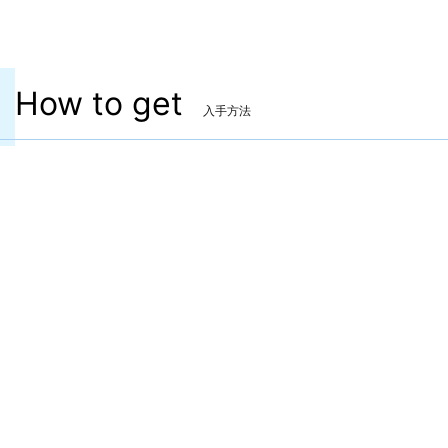
How to get
入手方法
格闘武器
マンダヴィラス・フィスト
入手方法：マンダヴィルウェポン
クエスト「踊る匠たち」をクリア時に入手。
※クエスト受注には「3段階目のマンダヴィルウェポ
ン」、クリアにはアラガントームストーン:因果が1500
個必要