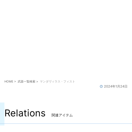
また、上記クエスト受注の前提条件として、事件屋クエ
スト「マンダヴィル家の謎」、マンダヴィルウェポン制
作クエスト「匠の酒宴」までのクリアが必要です。
※事件屋の一番初めの開始クエスト「謎の事件屋」の受
注場所は「ヒルディブランド(ウルダハ:ナル回廊 X:9.8
Y:8.7)」です。
HOME
>
武器一覧検索
>
マンダヴィラス・フィスト
2024年1月24日
Relations
関連アイテム