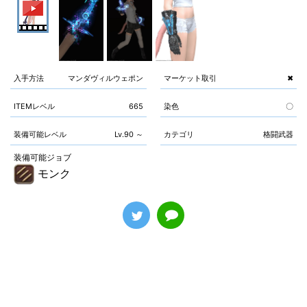
入手方法
マンダヴィルウェポン
マーケット取引
✖
ITEMレベル
665
染色
〇
装備可能レベル
Lv.90 ～
カテゴリ
格闘武器
装備可能ジョブ
モンク