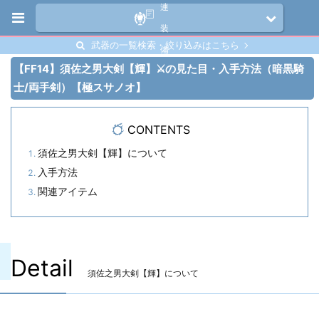
連
装
武器の一覧検索・絞り込みはこちら
備
【FF14】須佐之男大剣【輝】⚔️の見た目・入手方法（暗黒騎
士/両手剣）【極スサノオ】
CONTENTS
須佐之男大剣【輝】について
入手方法
関連アイテム
Detail
須佐之男大剣【輝】について