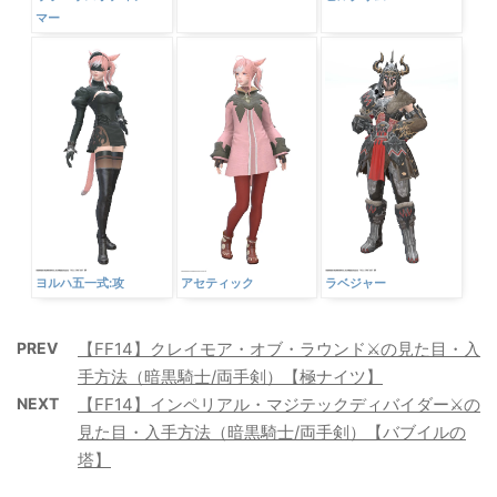
マー
ヨルハ五一式:攻
アセティック
ラベジャー
PREV
【FF14】クレイモア・オブ・ラウンド⚔️の見た目・入
手方法（暗黒騎士/両手剣）【極ナイツ】
NEXT
【FF14】インペリアル・マジテックディバイダー⚔️の
見た目・入手方法（暗黒騎士/両手剣）【バブイルの
塔】