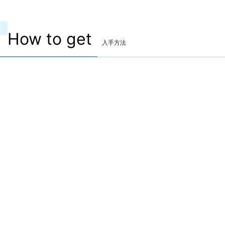
How to get
入手方法
両手剣
▷
須佐之男大剣【輝】
▷
須佐之男大剣【輝】 の 入手方法
鍛冶師Lv.70で製作
鍛冶秘伝書：第6巻が必要です
マーケット取引可
金属材
▷
4
クロマイトインゴット