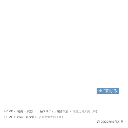
金属材
▷
1
パラースインゴット
金属材
▷
2
モリブデンインゴット
雑貨
▷
1
豪神スサノオの刃
デミマテリア
▷
5
デミクリスタル
全て閉じる
HOME
>
装備
>
武器
>
「極スサノオ」製作武器
>
須佐之男大剣【輝】
HOME
>
武器一覧検索
>
須佐之男大剣【輝】
2022年4月21日