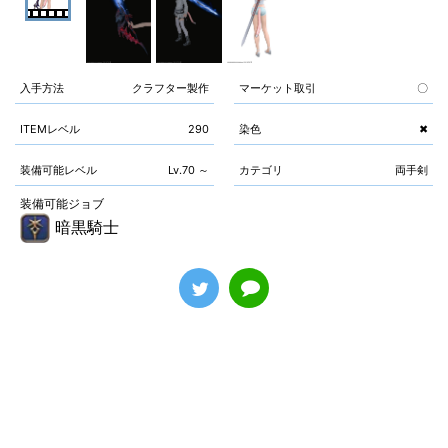
入手方法
クラフター製作
マーケット取引
〇
ITEMレベル
290
染色
✖
装備可能レベル
Lv.70 ～
カテゴリ
両手剣
装備可能ジョブ
暗黒騎士