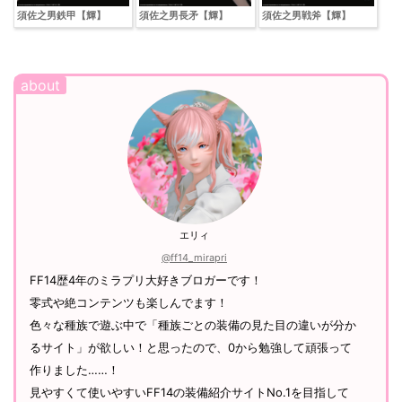
須佐之男鉄甲【輝】
須佐之男長矛【輝】
須佐之男戦斧【輝】
エリィ
@ff14_mirapri
FF14歴4年のミラプリ大好きブロガーです！
零式や絶コンテンツも楽しんでます！
色々な種族で遊ぶ中で「種族ごとの装備の見た目の違いが分か
るサイト」が欲しい！と思ったので、0から勉強して頑張って
作りました……！
見やすくて使いやすいFF14の装備紹介サイトNo.1を目指して