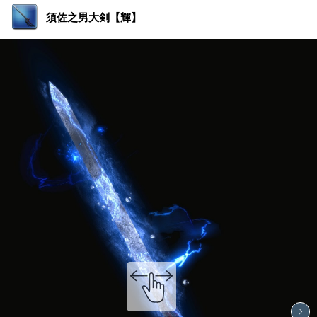
須佐之男大剣【輝】