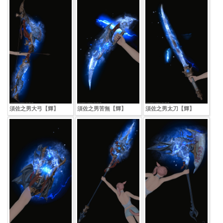
須佐之男大弓【輝】
須佐之男苦無【輝】
須佐之男太刀【輝】