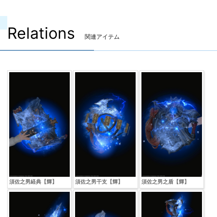
Relations
関連アイテム
須佐之男経典【輝】
須佐之男干支【輝】
須佐之男之盾【輝】