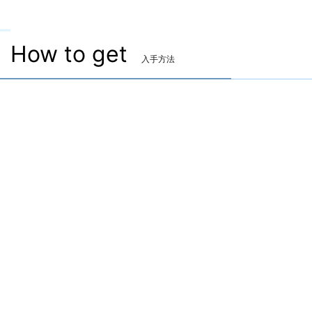
How to get
入手方法
両手幻具
▷
ヴォイドキャスト・ケーン
▷
ヴォイドキャスト・ケーン の 入手方法
討伐・討滅戦で入手
「極ゴルベーザ討滅戦」
クリア時にランダムで1つドロップ。もしくはクリア時にドロップする
ウェポンチェストを対応したジョブで使用する