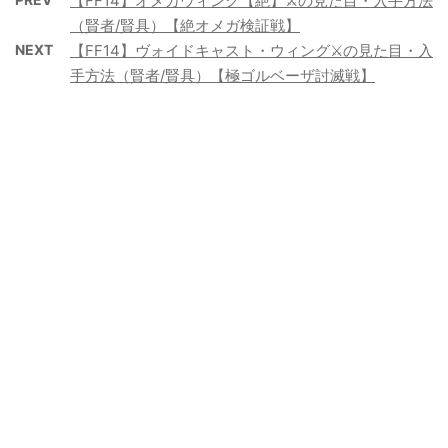
【FF14】オメガウィング【絶】⚔️の見た目・入手方法
（賢者/賢具）【絶オメガ検証戦】
NEXT
【FF14】ヴォイドキャスト・ウィング⚔️の見た目・入
手方法（賢者/賢具）【極ゴルベーザ討滅戦】