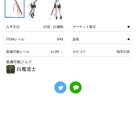
入手方法
討伐・討滅戦
マーケット取引
✖
ITEMレベル
645
染色
✖
装備可能レベル
Lv.90 ～
カテゴリ
両手幻具
装備可能ジョブ
白魔道士