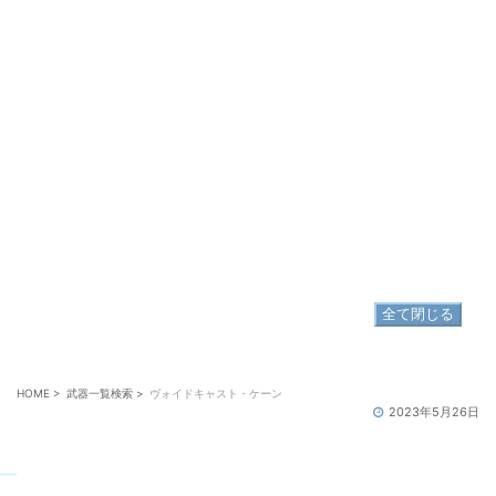
「大妖異のトーテム像【闇】×10」と交換で入手
ラザハン
X：10.5 Y：10.1
NPC：ネズヴァズ
（購入条件付）※極ゴルベーザ討滅戦の解放が必要
マーケット取引可
禁断装着不可
全て閉じる
HOME
>
武器一覧検索
>
ヴォイドキャスト・ケーン
2023年5月26日