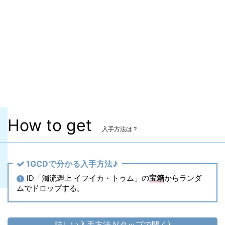
マーケット取引
✖
染色
✖
ヴィエラ頭防具
〇
主な入手方法
ID
コンテンツ
濁流遡上 イフイカ・トゥム
How to get
入手方法は？
1GCDで分かる入手方法♪
ID「濁流遡上 イフイカ・トゥム」の
宝箱
からランダ
1
ムでドロップする。
詳しい入手方法♪(タップで開く)