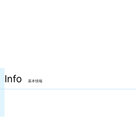
Info
基本情報
装備可能ジョブ
吟遊詩人
機工士
踊り子
装備可能レベル
Lv.91 ～
ITEMレベル
650