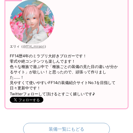
エリィ（
@ff14_mirapri
）
FF14歴4年のミラプリ大好きブロガーです！
零式や絶コンテンツも楽しんでます！
色々な種族で遊ぶ中で「種族ごとの装備の見た目の違いが分か
るサイト」が欲しい！と思ったので、頑張って作りまし
た……！
見やすくて使いやすいFF14の装備紹介サイトNo.1を目指して
日々更新中です！
Twitterフォローして頂けるとすごく嬉しいです♪
装備一覧にもどる