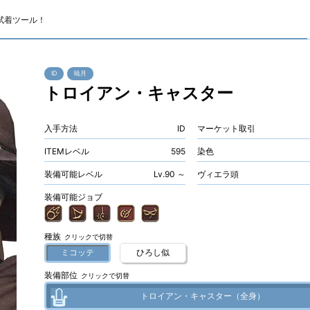
試着ツール！
ID
暁月
トロイアン・キャスター
入手方法
ID
マーケット取引
ITEMレベル
595
染色
装備可能レベル
Lv.90 ～
ヴィエラ頭
装備可能ジョブ
種族
クリックで切替
ミコッテ
ひろし似
装備部位
クリックで切替
トロイアン・キャスター（全身）