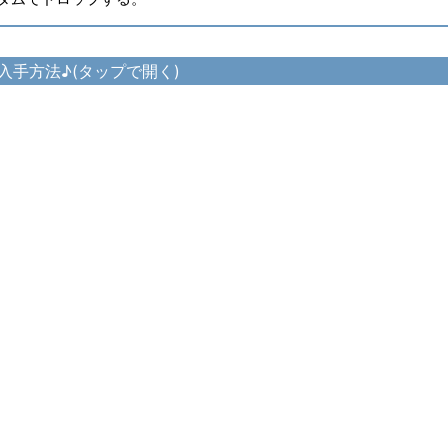
入手方法♪(タップで開く)
イアン・キャスターハット の入手方法
アン・キャスタークローク の入手方法
ード
ン・キャスターアームガード の入手方法
イアン・キャスターキルト の入手方法