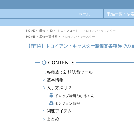
ホーム
装備一覧・検索
HOME
>
装備
>
ID
>
トロイアコート
>
トロイアン・キャスター
HOME
>
装備一覧検索
>
トロイアン・キャスター
【FF14】トロイアン・キャスター装備👗各種族で
CONTENTS
各種族で幻想試着ツール！
基本情報
入手方法は？
ドロップ場所わかるくん
ダンジョン情報
関連アイテム
まとめ