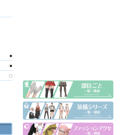
✖
✖
〇