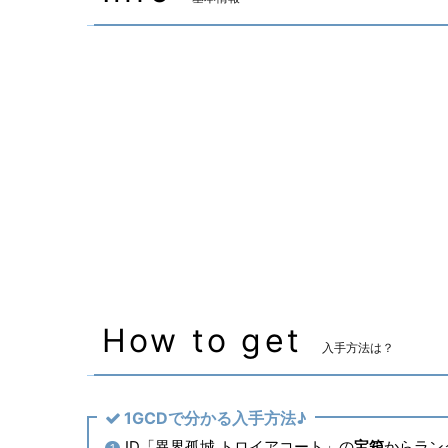
装備可能ジョブ
黒魔道士
召喚士
装備可能レベル
Lv.90 ～
マーケット取引
✖
主な入手方法
ID
How to get
入手方法は？
1GCDで分かる入手方法♪
ID「異界孤城 トロイアコート」の
宝箱
からラン