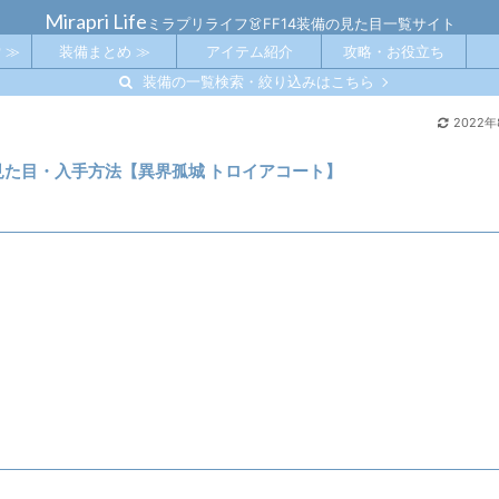
Mirapri Life
ミラプリライフ👗FF14装備の見た目一覧サイト
 ≫
装備まとめ ≫
アイテム紹介
攻略・お役立ち
装備の一覧検索・絞り込みはこちら
2022年
の見た目・入手方法【異界孤城 トロイアコート】