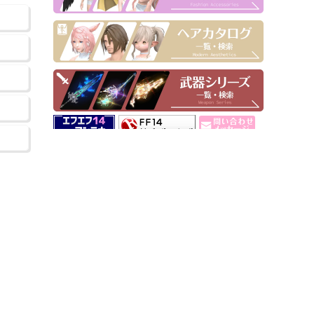
▶ Pick Up！