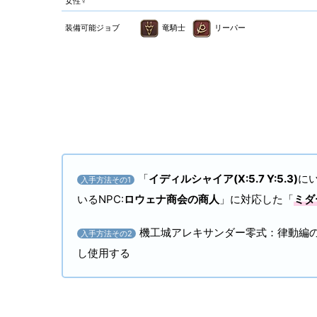
女性♀
装備可能ジョブ
竜騎士
リーパー
「
イディルシャイア(X:5.7 Y:5.3)
にい
入手方法その1
いるNPC:
ロウェナ商会の商人
」に対応した「
ミダ
機工城アレキサンダー零式：律動編
入手方法その2
し使用する