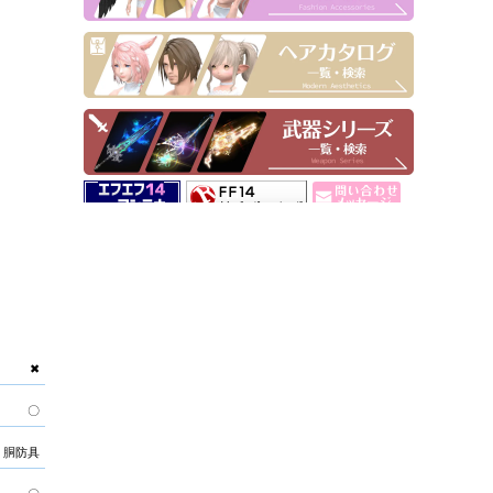
▶ Pick Up！
✖
〇
胴防具