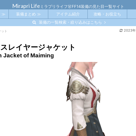
Mirapri Life
ミラプリライフ👗FF14装備の見た目一覧サイト
 ≫
装備まとめ ≫
アイテム紹介
攻略・お役立ち
装備の一覧検索・絞り込みはこちら
2023
ケット
・スレイヤージャケット
 Jacket of Maiming