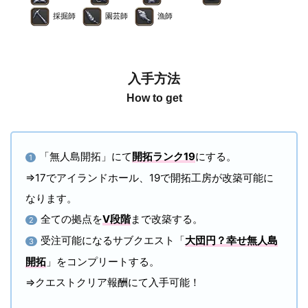
採掘師
園芸師
漁師
入手方法
How to get
「無人島開拓」にて
開拓ランク19
にする。
1
⇒17でアイランドホール、19で開拓工房が改築可能に
なります。
全ての拠点を
Ⅴ段階
まで改築する。
2
受注可能になるサブクエスト「
大団円？幸せ無人島
3
開拓
」をコンプリートする。
⇒クエストクリア報酬にて入手可能！