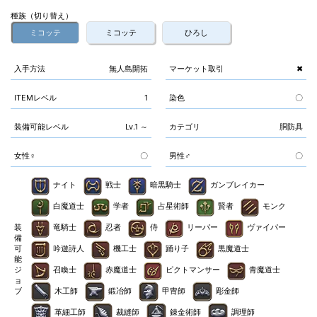
種族（切り替え）
ミコッテ
ミコッテ
ひろし
入手方法
無人島開拓
マーケット取引
✖
ITEMレベル
1
染色
〇
装備可能レベル
Lv.1 ～
カテゴリ
胴防具
女性♀
〇
男性♂
〇
ナイト
戦士
暗黒騎士
ガンブレイカー
白魔道士
学者
占星術師
賢者
モンク
装
竜騎士
忍者
侍
リーパー
ヴァイパー
備
可
吟遊詩人
機工士
踊り子
黒魔道士
能
ジ
召喚士
赤魔道士
ピクトマンサー
青魔道士
ョ
ブ
木工師
鍛冶師
甲冑師
彫金師
革細工師
裁縫師
錬金術師
調理師