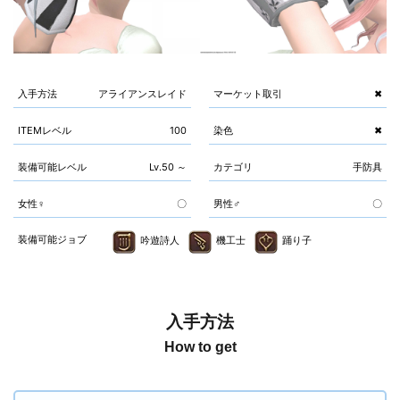
入手方法
アライアンスレイド
マーケット取引
✖
ITEMレベル
100
染色
✖
装備可能レベル
Lv.50 ～
カテゴリ
手防具
女性♀
〇
男性♂
〇
装備可能ジョブ
吟遊詩人
機工士
踊り子
入手方法
How to get