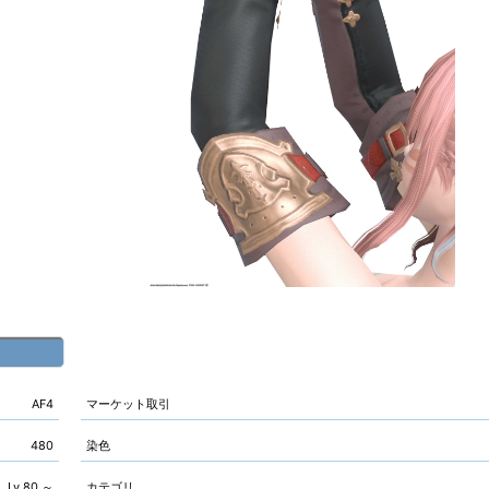
AF4
マーケット取引
480
染色
Lv.80 ～
カテゴリ