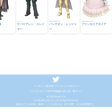
陰
ナバスアレン・スレイ
パンテオン・レンジャ
プリンセスアタイア
ヤー
ー
メッセージ送信箱
プライバシーポリシー
ミラプリライフ👗FF14装備の見た目一覧サイト
© 2026 Mirapri Life
(C) SQUARE ENIX CO., LTD. All Rights Reserved.
記載されている会社名・製品名・システム名などは、各社の商標、または登録商標です。