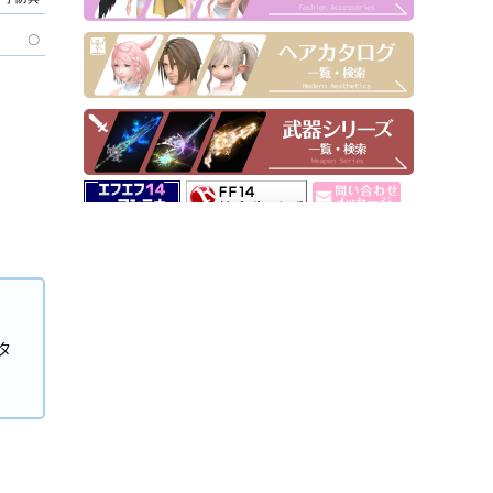
〇
▶ Pick Up！
タ