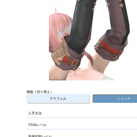
種族（切り替え）
ララフェル
ミコッテ
入手方法
ITEMレベル
装備可能レベル