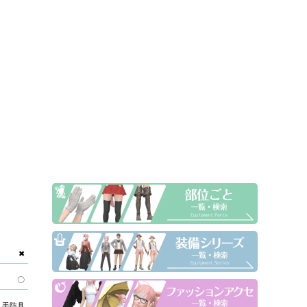
✖
〇
手防具