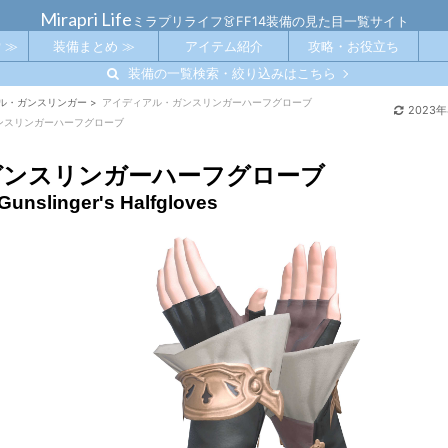
Mirapri Life
ミラプリライフ👗FF14装備の見た目一覧サイト
 ≫
装備まとめ ≫
アイテム紹介
攻略・お役立ち
装備の一覧検索・絞り込みはこちら
ル・ガンスリンガー
>
アイディアル・ガンスリンガーハーフグローブ
2023
ンスリンガーハーフグローブ
ガンスリンガーハーフグローブ
 Gunslinger's Halfgloves