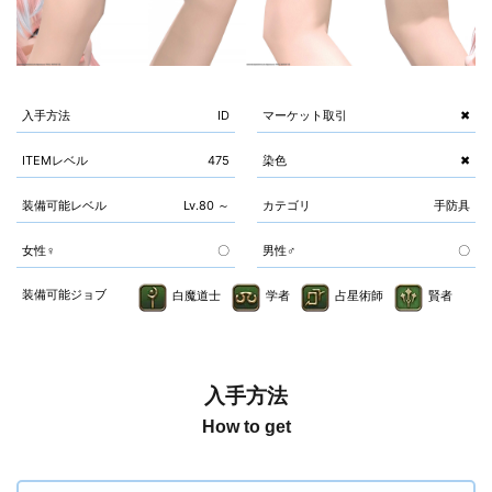
入手方法
ID
マーケット取引
✖
ITEMレベル
475
染色
✖
装備可能レベル
Lv.80 ～
カテゴリ
手防具
女性♀
〇
男性♂
〇
装備可能ジョブ
白魔道士
学者
占星術師
賢者
入手方法
How to get