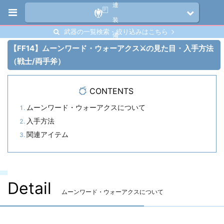
連
装
武器の一覧検索・絞り込みはこちら
備
【FF14】ムーンワード・ウォーアクス⚔️の見た目・入手方法
（戦士/両手斧）
CONTENTS
ムーンワード・ウォーアクスについて
入手方法
関連アイテム
Detail
ムーンワード・ウォーアクスについて