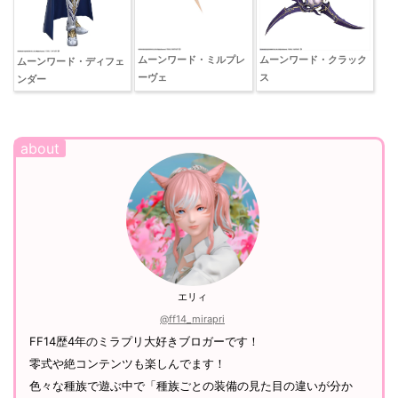
ムーンワード・ミルプレ
ムーンワード・クラック
ムーンワード・ディフェ
ーヴェ
ス
ンダー
エリィ
@ff14_mirapri
FF14歴4年のミラプリ大好きブロガーです！
零式や絶コンテンツも楽しんでます！
色々な種族で遊ぶ中で「種族ごとの装備の見た目の違いが分か