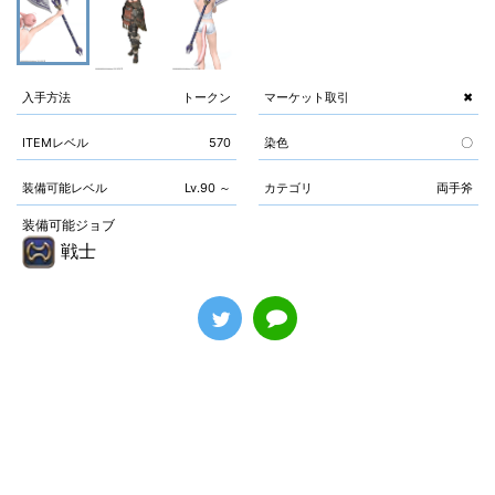
入手方法
トークン
マーケット取引
✖
ITEMレベル
570
染色
〇
装備可能レベル
Lv.90 ～
カテゴリ
両手斧
装備可能ジョブ
戦士