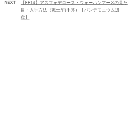
NEXT
【FF14】アスフォデロース・ウォーハンマー⚔️の見た
目・入手方法（戦士/両手斧）【パンデモニウム辺
獄】