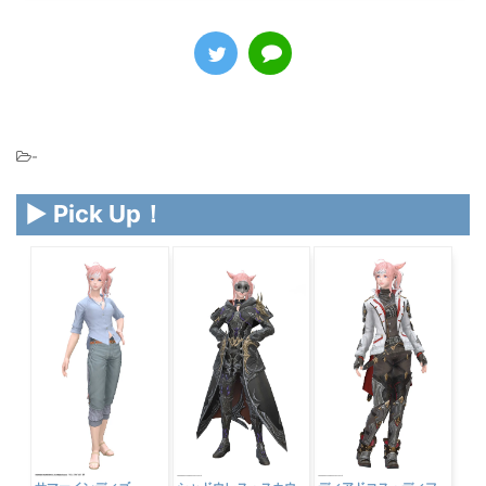
-
▶ Pick Up！