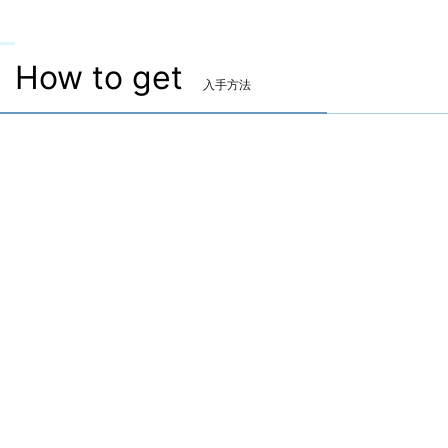
How to get
入手方法
両手斧
▷
ムーンワード・ウォーアクス
▷
ムーンワード・ウォーアクス の 入手方法
「アラガントームストーン：経典×500」と交換で入手
ラザハン
X：10.8 Y：10.4
NPC：キハンティ
マーケット取引可
禁断装着不可