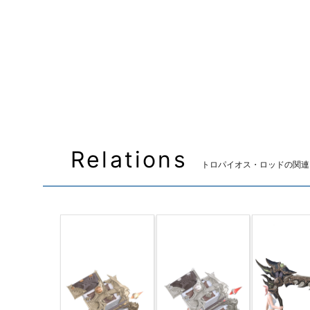
X：4.4 Y：6.1
NPC：トロフィークリスタル取引窓口
【「トロフィークリスタル」の入手方法】：PvPコンテン
マーケット取引可
Relations
トロパイオス・ロッドの
関連