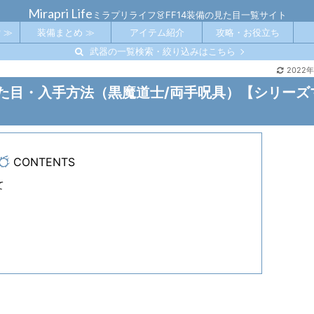
Mirapri Life
ミラプリライフ👗FF14装備の見た目一覧サイト
 ≫
装備まとめ ≫
アイテム紹介
攻略・お役立ち
武器の一覧検索・絞り込みはこちら
2022
見た目・入手方法（黒魔道士/両手呪具）【シリーズ
CONTENTS
て