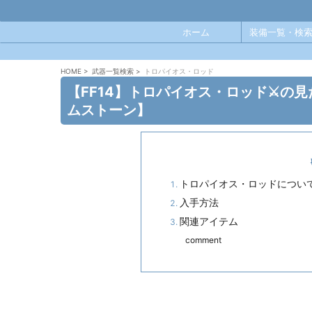
ホーム
装備一覧・検索
HOME
>
武器一覧検索
>
トロパイオス・ロッド
【FF14】トロパイオス・ロッド⚔️の
ムストーン】
トロパイオス・ロッドについ
入手方法
関連アイテム
comment