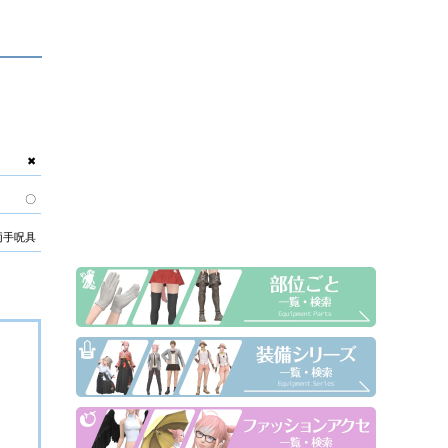
✖
〇
両手呪具