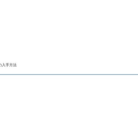
の
入手方法
パイオス・ロッド の 入手方法