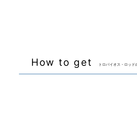
How to get
トロパイオス・ロッド
両手呪具
▷
トロパイオス・ロッド
▷
トロ
「トロフィークリスタル×3000」と交換で入手
ウルヴズジェイル係船場